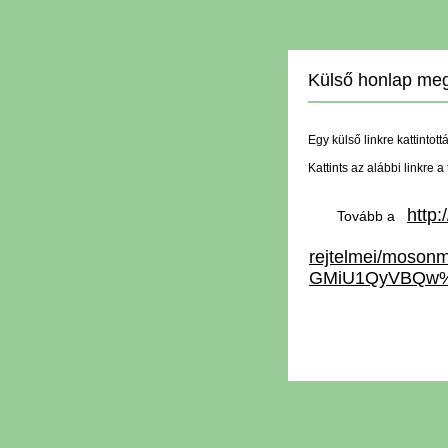
Külső honlap meg
Egy külső linkre kattintott
Kattints az alábbi linkre 
http
Tovább a
rejtelmei/mos
GMiU1QyVBQw%3