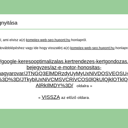
nyitása
ál, ami elvisz a(z)
komplex-web-seo.hupont.hu
honlapról.
a továbblépéshez vagy ide hogy visszatérj a(z)
komplex-web-seo.hupont.hu
honlapr
://google-keresooptimalizalas.kertrendezes-kertgondozas
bejegyzes/az-e-motor-honositas-
onmagyarovar/JTNGQ3ElMDRzdyUyMyUxNiVDOSVEO
D%3D/JTkybiUxNiVCMSVCRiVCOS0lQkUlQjklOTkl
AlRkIlMDY%3D/
oldalra »
VISSZA
«
az előző oldara.