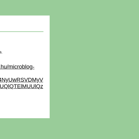
a.
.hu/microblog-
SU4NyUwRSVDMyV
QUQlQTElMUUlQz