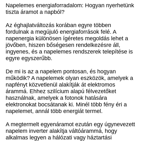
Napelemes energiaforradalom: Hogyan nyerhetünk
tiszta áramot a napból?
Az éghajlatváltozás korában egyre többen
fordulnak a megújuló energiaforrások felé. A
napenergia különösen ígéretes megoldás lehet a
jövőben, hiszen bőségesen rendelkezésre áll,
ingyenes, és a napelemes rendszerek telepítése is
egyre egyszerűbb.
De mi is az a napelem pontosan, és hogyan
működik? A napelemek olyan eszközök, amelyek a
napfényt közvetlenül alakítják át elektromos
árammá. Ehhez szilícium alapú félvezetőket
használnak, amelyek a fotonok hatására
elektronokat bocsátanak ki. Minél több fény éri a
napelemet, annál több energiát termel.
A megtermelt egyenáramot ezután egy úgynevezett
napelem inverter alakítja váltóárammá, hogy
alkalmas legyen a hálózati vagy háztartási