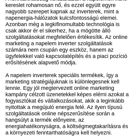
kereslet rohamosan nő, és ezzel együtt egyre
nagyobb szerepet kapnak az inverterek, mint a
napenergia-hálózatok kulcsfontosságú elemei.
Azonban még a legkifinomultabb technológia is
csak akkor ér el sikerhez, ha a mögötte álló
szolgáltatásokat megfelelően értékesítik. Az online
marketing a napelem inverter szolgáltatások
számára nem csupán egy eszköz, hanem az
ügyfelekkel való kapcsolatépítés és a piaci pozíció
erősítésének alapvető módja.
A napelem inverterek speciális termékek, így a
marketing stratégiájuknak is különlegesnek kell
lennie. Egy jól megtervezett online marketing
kampány célzott üzenetekkel képes elérni azokat a
fogyasztókat és vállalkozásokat, akik a leginkább
nyitottak a megújuló energia felé. Az ilyen típusú
szolgáltatások online népszerűsítése során a
hangsúlyt a termék előnyeire, az
energiahatékonyságra, a költségmegtakarításra és
a környezeti fenntarthatóságra kell helyezni.