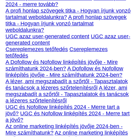
2024 - merre tovább?
A profi honlap szövegek titka - Hogyan írjunk vonzó
tartalmat weboldalunkra?
A profi honlap szövegek
titka - Hogyan írjunk vonzó tartalmat
weboldalunkra?
UGC azaz user-generated content
UGC azaz user-
generated content
Csereplemezes tetőfedés
Csereplemezes
tetőfedés
A Dofollow és Nofollow linképítés jövője - Mire
számíthatunk 2024-ben?
A Dofollow és Nofollow
linképítés jövője - Mire számíthatunk 2024-ben?
A lézer, ami megszabadít a szőrtől - Tapasztalatok
és tanácsok a lézeres szőrtelenítésről
A lézer, ami
megszabadít a szőrtől - Tapasztalatok és tanácsok
a lézeres szőrtelenítésről
UGC és Nofollow linképítés 2024 - Merre tart a
jövő?
UGC és Nofollow linképítés 2024 - Merre tart
a jövő?
Az online marketing linképítés jövője 2024-ben -
Mire számíthatunk?
Az online marketing linképítés