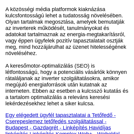
A közösségi média platformok kiaknázása
kulcsfontosságú lehet a tudatosság növelésében.
Olyan tartalmak megosztása, amelyek bemutatják
az inverterek működését, tanulmányokat és
adatokat tartalmaznak az energia-megtakarításról,
vagy éppen ügyfelek pozitív tapasztalatait osztják
meg, mind hozzájárulhat az üzenet hitelességének
növeléséhez.
A keresőmotor-optimalizálás (SEO) is
létfontosságú, hogy a potenciális vásárlók könnyen
rátaláljanak az inverter szolgáltatásokra, amikor
megújuló energiaforrások után kutatnak az
interneten. Ebben az esetben a kulcsszó kutatás és
a tartalom optimalizálás a releváns keresési
lekérdezésekhez lehet a siker kulcsa.
Egy elégedett ügyfél tapasztalatai a Tetőfedő -
Cserepeslemez tetőfedés szolgáltatással -
Budapest - Gazdagrét - Linképítés Havidíjas