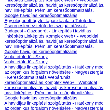
linképítés Linképítés Komplex Web+ - Weboldal
keresőoptimalizálás, havidíjas keresőoptimalizálás,
havi linképítés, Prémium keresőoptimalizálás,
Google havidíjas keresőoptimalizálás
Egy elégedett ügyfél tapasztalatai a Tetőfedő -
Cserepeslemez tetőfedés szolgáltatással -
Budapest - Gazdagrét - Linképítés Havidíjas
linképítés Linképítés Komplex Web+ - Weboldal
keresőoptimalizálás, havidíjas keresőoptimalizálás,
havi linképítés, Prémium keresőoptimalizálás,
Google havidíjas keresőoptimalizálás
Viola tetőfedő - Szany
Viola tetőfedő - Szany
A havidíjas linképítési szolgáltatás - Hatékony mód
az organikus forgalom növelésére - Nagyesztergár
- Keresőoptimalizálás Webáruház
keresőoptimalizálás Komplex Web+ - Weboldal
keresőoptimalizálás, havidíjas keresőoptimalizálás,
havi linképítés, Prémium keresőoptimalizálás,
Google havidíjas keresőoptimalizálás
A havidíjas linképítési szolgáltatás - Hatékony mód
az organikus forgalom növelésére - Nagyesztergár