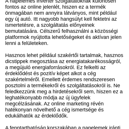
A napelemes inverter szolgáltatóknak különösen
fontos az online jelenlét, hiszen ez a termék
önmagában nem annyira látványos, mint például
egy új autó. Itt nagyobb hangsúlyt kell fektetni az
ismertetésre, a szolgáltatás előnyeinek
bemutatására. Célszerű felhasználni a közösségi
platformok nyújtotta lehetőségeket és aktívan jelen
lenni a felületeken.
Hasznos lehet például szakértői tartalmak, hasznos
dicstippek megosztása az energiatakarékosságról,
a megújuló energiaforrásokról. Ez felkelti az
érdeklődést és pozitív képet alkot a cég
szakértelméről. Emellett érdemes rendszeresen
posztolni a termékekről és szolgáltatásokról is. Ne
feledkezzünk meg a hirdetésekről sem, hiszen ez a
leghatékonyabb módja az új ügyfelek
megcélzásának. Az online marketing révén
hatékonyan növelhető a cég ismertsége és
edukálhatók az érdeklődők.
A fenntarthatóság korszakában a napelemek iránti