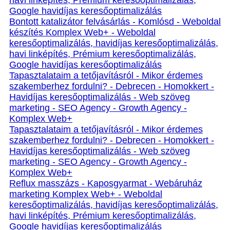
havi linképítés, Prémium keresőoptimalizálás,
Google havidíjas keresőoptimalizálás
Bontott katalizátor felvásárlás - Komlósd - Weboldal
készítés Komplex Web+ - Weboldal
keresőoptimalizálás, havidíjas keresőoptimalizálás,
havi linképítés, Prémium keresőoptimalizálás,
Google havidíjas keresőoptimalizálás
Tapasztalataim a tetőjavításról - Mikor érdemes
szakemberhez fordulni? - Debrecen - Homokkert -
Havidíjas keresőoptimalizálás - Web szöveg
marketing - SEO Agency - Growth Agency -
Komplex Web+
Tapasztalataim a tetőjavításról - Mikor érdemes
szakemberhez fordulni? - Debrecen - Homokkert -
Havidíjas keresőoptimalizálás - Web szöveg
marketing - SEO Agency - Growth Agency -
Komplex Web+
Reflux masszázs - Kaposgyarmat - Webáruház
marketing Komplex Web+ - Weboldal
keresőoptimalizálás, havidíjas keresőoptimalizálás,
havi linképítés, Prémium keresőoptimalizálás,
Google havidíjas keresőoptimalizálás