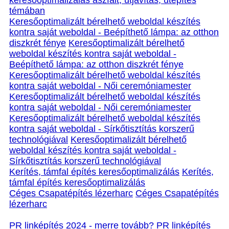
keresőoptimalizálás aszfalt, útjavítás, útépítés
témában
Keresőoptimalizált bérelhető weboldal készítés
kontra saját weboldal - Beépíthető lámpa: az otthon
diszkrét fénye
Keresőoptimalizált bérelhető
weboldal készítés kontra saját weboldal -
Beépíthető lámpa: az otthon diszkrét fénye
Keresőoptimalizált bérelhető weboldal készítés
kontra saját weboldal - Női ceremóniamester
Keresőoptimalizált bérelhető weboldal készítés
kontra saját weboldal - Női ceremóniamester
Keresőoptimalizált bérelhető weboldal készítés
kontra saját weboldal - Sírkőtisztítás korszerű
technológiával
Keresőoptimalizált bérelhető
weboldal készítés kontra saját weboldal -
Sírkőtisztítás korszerű technológiával
Kerítés, támfal építés keresőoptimalizálás
Kerítés,
támfal építés keresőoptimalizálás
Céges Csapatépítés lézerharc
Céges Csapatépítés
lézerharc
PR linképítés 2024 - merre tovább?
PR linképítés