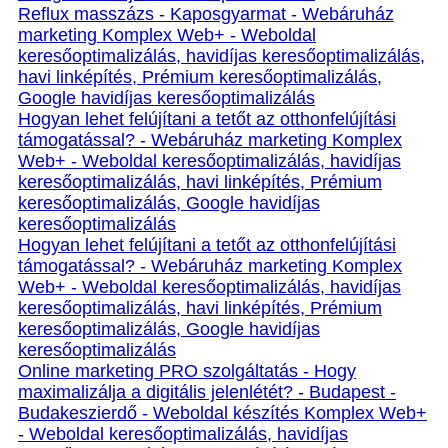
Reflux masszázs - Kaposgyarmat - Webáruház
marketing Komplex Web+ - Weboldal
keresőoptimalizálás, havidíjas keresőoptimalizálás,
havi linképítés, Prémium keresőoptimalizálás,
Google havidíjas keresőoptimalizálás
Hogyan lehet felújítani a tetőt az otthonfelújítási
támogatással? - Webáruház marketing Komplex
Web+ - Weboldal keresőoptimalizálás, havidíjas
keresőoptimalizálás, havi linképítés, Prémium
keresőoptimalizálás, Google havidíjas
keresőoptimalizálás
Hogyan lehet felújítani a tetőt az otthonfelújítási
támogatással? - Webáruház marketing Komplex
Web+ - Weboldal keresőoptimalizálás, havidíjas
keresőoptimalizálás, havi linképítés, Prémium
keresőoptimalizálás, Google havidíjas
keresőoptimalizálás
Online marketing PRO szolgáltatás - Hogy
maximalizálja a digitális jelenlétét? - Budapest -
Budakeszierdő - Weboldal készítés Komplex Web+
- Weboldal keresőoptimalizálás, havidíjas