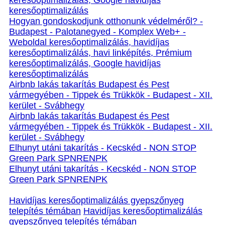
keresőoptimalizálás, Google havidíjas
keresőoptimalizálás
Hogyan gondoskodjunk otthonunk védelméről? -
Budapest - Palotanegyed - Komplex Web+ -
Weboldal keresőoptimalizálás, havidíjas
keresőoptimalizálás, havi linképítés, Prémium
keresőoptimalizálás, Google havidíjas
keresőoptimalizálás
Airbnb lakás takarítás Budapest és Pest
vármegyében - Tippek és Trükkök - Budapest - XII.
kerület - Svábhegy
Airbnb lakás takarítás Budapest és Pest
vármegyében - Tippek és Trükkök - Budapest - XII.
kerület - Svábhegy
Elhunyt utáni takarítás - Kecskéd - NON STOP
Green Park SPNRENPK
Elhunyt utáni takarítás - Kecskéd - NON STOP
Green Park SPNRENPK
Havidíjas keresőoptimalizálás gyepszőnyeg
telepítés témában
Havidíjas keresőoptimalizálás
gyepszőnyeg telepítés témában