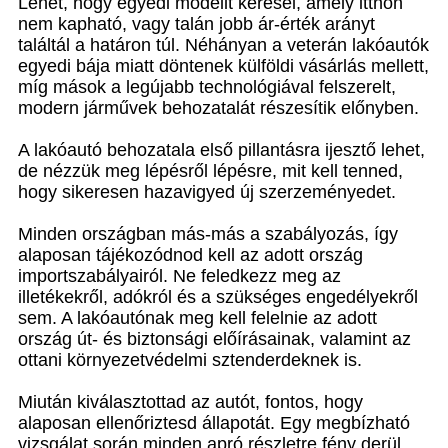
Lehet, hogy egyedi modellt keresel, amely itthon
nem kapható, vagy talán jobb ár-érték arányt
találtál a határon túl. Néhányan a veterán lakóautók
egyedi bája miatt döntenek külföldi vásárlás mellett,
míg mások a legújabb technológiával felszerelt,
modern járművek behozatalát részesítik előnyben.
A lakóautó behozatala első pillantásra ijesztő lehet,
de nézzük meg lépésről lépésre, mit kell tenned,
hogy sikeresen hazavigyed új szerzeményedet.
Minden országban más-más a szabályozás, így
alaposan tájékozódnod kell az adott ország
importszabályairól. Ne feledkezz meg az
illetékekről, adókról és a szükséges engedélyekről
sem. A lakóautónak meg kell felelnie az adott
ország út- és biztonsági előírásainak, valamint az
ottani környezetvédelmi sztenderdeknek is.
Miután kiválasztottad az autót, fontos, hogy
alaposan ellenőriztesd állapotát. Egy megbízható
vizsgálat során minden apró részletre fény derül,