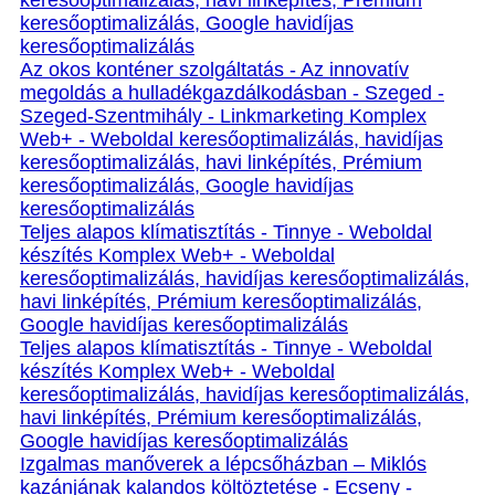
keresőoptimalizálás, havi linképítés, Prémium
keresőoptimalizálás, Google havidíjas
keresőoptimalizálás
Az okos konténer szolgáltatás - Az innovatív
megoldás a hulladékgazdálkodásban - Szeged -
Szeged-Szentmihály - Linkmarketing Komplex
Web+ - Weboldal keresőoptimalizálás, havidíjas
keresőoptimalizálás, havi linképítés, Prémium
keresőoptimalizálás, Google havidíjas
keresőoptimalizálás
Teljes alapos klímatisztítás - Tinnye - Weboldal
készítés Komplex Web+ - Weboldal
keresőoptimalizálás, havidíjas keresőoptimalizálás,
havi linképítés, Prémium keresőoptimalizálás,
Google havidíjas keresőoptimalizálás
Teljes alapos klímatisztítás - Tinnye - Weboldal
készítés Komplex Web+ - Weboldal
keresőoptimalizálás, havidíjas keresőoptimalizálás,
havi linképítés, Prémium keresőoptimalizálás,
Google havidíjas keresőoptimalizálás
Izgalmas manőverek a lépcsőházban – Miklós
kazánjának kalandos költöztetése - Ecseny -