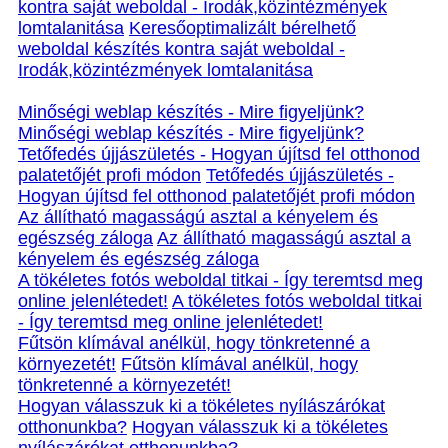
kontra saját weboldal - Irodák,közintézmények
lomtalanitása
Keresőoptimalizált bérelhető
weboldal készítés kontra saját weboldal -
Irodák,közintézmények lomtalanitása
Minőségi weblap készítés - Mire figyeljünk?
Minőségi weblap készítés - Mire figyeljünk?
Tetőfedés újjászületés - Hogyan újítsd fel otthonod
palatetőjét profi módon
Tetőfedés újjászületés -
Hogyan újítsd fel otthonod palatetőjét profi módon
Az állítható magasságú asztal a kényelem és
egészség záloga
Az állítható magasságú asztal a
kényelem és egészség záloga
A tökéletes fotós weboldal titkai - Így teremtsd meg
online jelenlétedet!
A tökéletes fotós weboldal titkai
- Így teremtsd meg online jelenlétedet!
Fűtsön klímával anélkül, hogy tönkretenné a
környezetét!
Fűtsön klímával anélkül, hogy
tönkretenné a környezetét!
Hogyan válasszuk ki a tökéletes nyílászárókat
otthonunkba?
Hogyan válasszuk ki a tökéletes