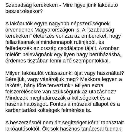
Szabadság kerekeken - Mire figyeljünk lakóautó
beszerzésekor?
A lakóautók egyre nagyobb népszerűségnek
örvendenek Magyarországon is. A "szabadság
kerekeken" életérzés vonzza az embereket, hogy
fellazítsanak a mindennapok rutinjából, és
felfedezzék az ország csodálatos tájait. Azonban
mielőtt belevágnánk egy ilyen nagy beruházásba,
érdemes tisztában lenni a fő szempontokkal.
Milyen lakóautót válasszunk: újat vagy használtat?
Béreljük, vagy vásároljuk meg? Mekkora legyen a
lakótér, hány főre tervezünk? Milyen extra
felszerelésekre van szükségünk az utazáshoz?
Mindezek meghatározzák a költségeket és a
használhatóságot. Fontos a műszaki állapot és a
karbantartási költségek felmérése is.
A beszerzésnél nem árt segítséget kérni tapasztalt
lakóautósoktól. Ők sok hasznos tanáccsal tudnak