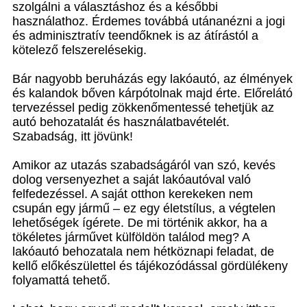
szolgálni a választáshoz és a későbbi
használathoz. Érdemes továbbá utánanézni a jogi
és adminisztratív teendőknek is az átírástól a
kötelező felszerelésekig.
Bár nagyobb beruházás egy lakóautó, az élmények
és kalandok bőven kárpótolnak majd érte. Előrelátó
tervezéssel pedig zökkenőmentessé tehetjük az
autó behozatalát és használatbavételét.
Szabadság, itt jövünk!
Amikor az utazás szabadságáról van szó, kevés
dolog versenyezhet a saját lakóautóval való
felfedezéssel. A saját otthon kerekeken nem
csupán egy jármű – ez egy életstílus, a végtelen
lehetőségek ígérete. De mi történik akkor, ha a
tökéletes járművet külföldön találod meg? A
lakóautó behozatala nem hétköznapi feladat, de
kellő előkészülettel és tájékozódással gördülékeny
folyamattá tehető.