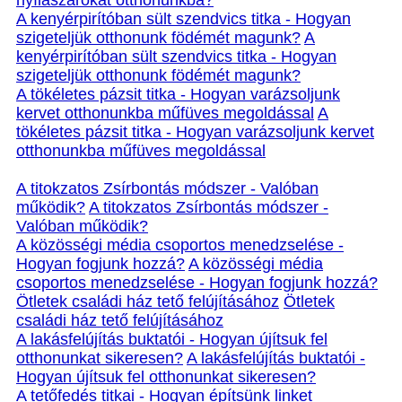
nyílászárókat otthonunkba?
A kenyérpirítóban sült szendvics titka - Hogyan
szigeteljük otthonunk födémét magunk?
A
kenyérpirítóban sült szendvics titka - Hogyan
szigeteljük otthonunk födémét magunk?
A tökéletes pázsit titka - Hogyan varázsoljunk
kervet otthonunkba műfüves megoldással
A
tökéletes pázsit titka - Hogyan varázsoljunk kervet
otthonunkba műfüves megoldással
A titokzatos Zsírbontás módszer - Valóban
működik?
A titokzatos Zsírbontás módszer -
Valóban működik?
A közösségi média csoportos menedzselése -
Hogyan fogjunk hozzá?
A közösségi média
csoportos menedzselése - Hogyan fogjunk hozzá?
Ötletek családi ház tető felújításához
Ötletek
családi ház tető felújításához
A lakásfelújítás buktatói - Hogyan újítsuk fel
otthonunkat sikeresen?
A lakásfelújítás buktatói -
Hogyan újítsuk fel otthonunkat sikeresen?
A tetőfedés titkai - Hogyan építsünk linket