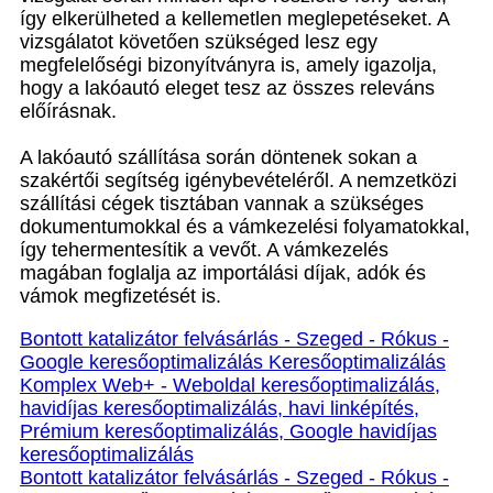
így elkerülheted a kellemetlen meglepetéseket. A
vizsgálatot követően szükséged lesz egy
megfelelőségi bizonyítványra is, amely igazolja,
hogy a lakóautó eleget tesz az összes releváns
előírásnak.
A lakóautó szállítása során döntenek sokan a
szakértői segítség igénybevételéről. A nemzetközi
szállítási cégek tisztában vannak a szükséges
dokumentumokkal és a vámkezelési folyamatokkal,
így tehermentesítik a vevőt. A vámkezelés
magában foglalja az importálási díjak, adók és
vámok megfizetését is.
Bontott katalizátor felvásárlás - Szeged - Rókus -
Google keresőoptimalizálás Keresőoptimalizálás
Komplex Web+ - Weboldal keresőoptimalizálás,
havidíjas keresőoptimalizálás, havi linképítés,
Prémium keresőoptimalizálás, Google havidíjas
keresőoptimalizálás
Bontott katalizátor felvásárlás - Szeged - Rókus -