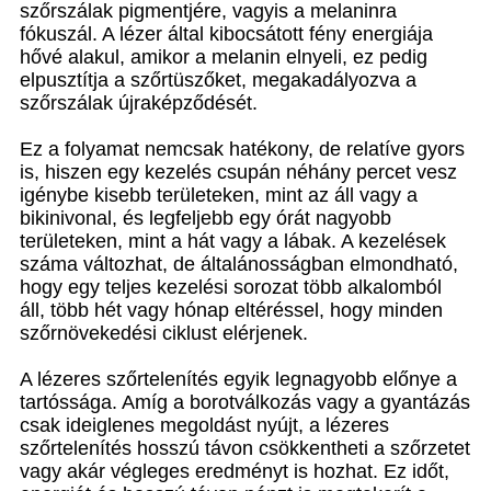
szőrszálak pigmentjére, vagyis a melaninra
fókuszál. A lézer által kibocsátott fény energiája
hővé alakul, amikor a melanin elnyeli, ez pedig
elpusztítja a szőrtüszőket, megakadályozva a
szőrszálak újraképződését.
Ez a folyamat nemcsak hatékony, de relatíve gyors
is, hiszen egy kezelés csupán néhány percet vesz
igénybe kisebb területeken, mint az áll vagy a
bikinivonal, és legfeljebb egy órát nagyobb
területeken, mint a hát vagy a lábak. A kezelések
száma változhat, de általánosságban elmondható,
hogy egy teljes kezelési sorozat több alkalomból
áll, több hét vagy hónap eltéréssel, hogy minden
szőrnövekedési ciklust elérjenek.
A lézeres szőrtelenítés egyik legnagyobb előnye a
tartóssága. Amíg a borotválkozás vagy a gyantázás
csak ideiglenes megoldást nyújt, a lézeres
szőrtelenítés hosszú távon csökkentheti a szőrzetet
vagy akár végleges eredményt is hozhat. Ez időt,