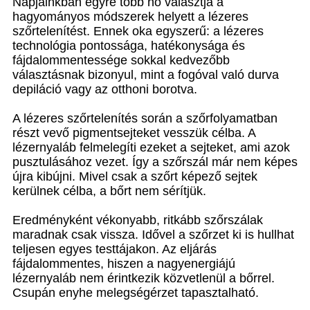
Napjainkban egyre több nő választja a
hagyományos módszerek helyett a lézeres
szőrtelenítést. Ennek oka egyszerű: a lézeres
technológia pontossága, hatékonysága és
fájdalommentessége sokkal kedvezőbb
választásnak bizonyul, mint a fogóval való durva
depiláció vagy az otthoni borotva.
A lézeres szőrtelenítés során a szőrfolyamatban
részt vevő pigmentsejteket vesszük célba. A
lézernyaláb felmelegíti ezeket a sejteket, ami azok
pusztulásához vezet. Így a szőrszál már nem képes
újra kibújni. Mivel csak a szőrt képező sejtek
kerülnek célba, a bőrt nem sérítjük.
Eredményként vékonyabb, ritkább szőrszálak
maradnak csak vissza. Idővel a szőrzet ki is hullhat
teljesen egyes testtájakon. Az eljárás
fájdalommentes, hiszen a nagyenergiájú
lézernyaláb nem érintkezik közvetlenül a bőrrel.
Csupán enyhe melegségérzet tapasztalható.