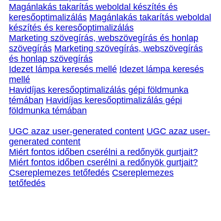
Magánlakás takarítás weboldal készítés és
keresőoptimalizálás
Magánlakás takarítás weboldal
készítés és keresőoptimalizálás
Marketing szövegírás, webszövegírás és honlap
szövegírás
Marketing szövegírás, webszövegírás
és honlap szövegírás
Idezet lámpa keresés mellé
Idezet lámpa keresés
mellé
Havidíjas keresőoptimalizálás gépi földmunka
témában
Havidíjas keresőoptimalizálás gépi
földmunka témában
UGC azaz user-generated content
UGC azaz user-
generated content
Miért fontos időben cserélni a redőnyök gurtjait?
Miért fontos időben cserélni a redőnyök gurtjait?
Csereplemezes tetőfedés
Csereplemezes
tetőfedés