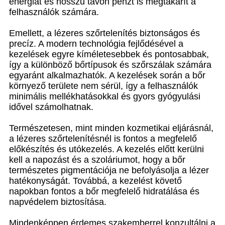
energiát és hosszú távon pénzt is megtakarít a
felhasználók számára.
Emellett, a lézeres szőrtelenítés biztonságos és
precíz. A modern technológia fejlődésével a
kezelések egyre kíméletesebbek és pontosabbak,
így a különböző bőrtípusok és szőrszálak számára
egyaránt alkalmazhatók. A kezelések során a bőr
környező területe nem sérül, így a felhasználók
minimális mellékhatásokkal és gyors gyógyulási
idővel számolhatnak.
Természetesen, mint minden kozmetikai eljárásnál,
a lézeres szőrtelenítésnél is fontos a megfelelő
előkészítés és utókezelés. A kezelés előtt kerülni
kell a napozást és a szoláriumot, hogy a bőr
természetes pigmentációja ne befolyásolja a lézer
hatékonyságát. Továbbá, a kezelést követő
napokban fontos a bőr megfelelő hidratálása és
napvédelem biztosítása.
Mindenképpen érdemes szakemberrel konzultálni a