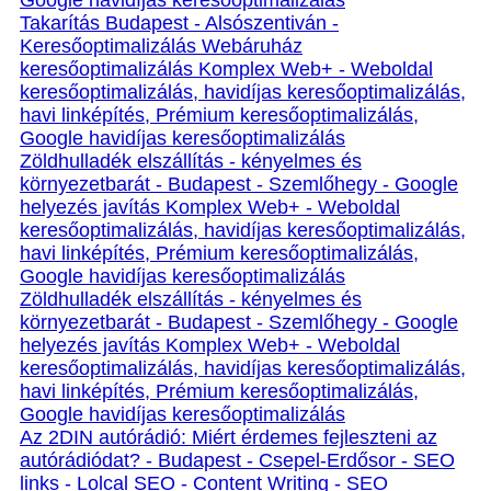
Google havidíjas keresőoptimalizálás
Takarítás Budapest - Alsószentiván -
Keresőoptimalizálás Webáruház
keresőoptimalizálás Komplex Web+ - Weboldal
keresőoptimalizálás, havidíjas keresőoptimalizálás,
havi linképítés, Prémium keresőoptimalizálás,
Google havidíjas keresőoptimalizálás
Zöldhulladék elszállítás - kényelmes és
környezetbarát - Budapest - Szemlőhegy - Google
helyezés javítás Komplex Web+ - Weboldal
keresőoptimalizálás, havidíjas keresőoptimalizálás,
havi linképítés, Prémium keresőoptimalizálás,
Google havidíjas keresőoptimalizálás
Zöldhulladék elszállítás - kényelmes és
környezetbarát - Budapest - Szemlőhegy - Google
helyezés javítás Komplex Web+ - Weboldal
keresőoptimalizálás, havidíjas keresőoptimalizálás,
havi linképítés, Prémium keresőoptimalizálás,
Google havidíjas keresőoptimalizálás
Az 2DIN autórádió: Miért érdemes fejleszteni az
autórádiódat? - Budapest - Csepel-Erdősor - SEO
links - Lolcal SEO - Content Writing - SEO