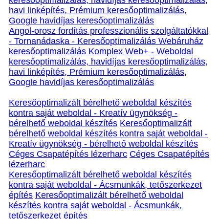
keresőoptimalizálás, havidíjas keresőoptimalizálás,
havi linképítés, Prémium keresőoptimalizálás,
Google havidíjas keresőoptimalizálás
Angol-orosz fordítás professzionális szolgáltatókkal
- Tornanádaska - Keresőoptimalizálás Webáruház
keresőoptimalizálás Komplex Web+ - Weboldal
keresőoptimalizálás, havidíjas keresőoptimalizálás,
havi linképítés, Prémium keresőoptimalizálás,
Google havidíjas keresőoptimalizálás
Keresőoptimalizált bérelhető weboldal készítés
kontra saját weboldal - Kreatív ügynökség -
bérelhető weboldal készítés
Keresőoptimalizált
bérelhető weboldal készítés kontra saját weboldal -
Kreatív ügynökség - bérelhető weboldal készítés
Céges Csapatépítés lézerharc
Céges Csapatépítés
lézerharc
Keresőoptimalizált bérelhető weboldal készítés
kontra saját weboldal - Ácsmunkák, tetőszerkezet
építés
Keresőoptimalizált bérelhető weboldal
készítés kontra saját weboldal - Ácsmunkák,
tetőszerkezet építés