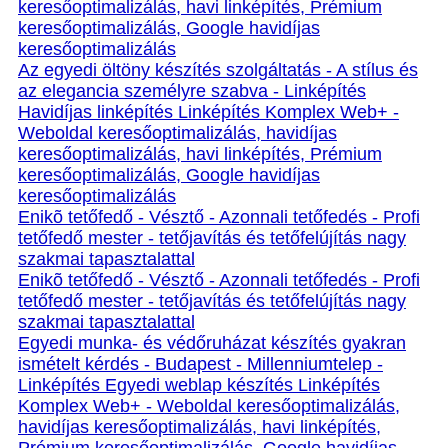
keresőoptimalizálás, havi linképítés, Prémium
keresőoptimalizálás, Google havidíjas
keresőoptimalizálás
Az egyedi öltöny készítés szolgáltatás - A stílus és
az elegancia személyre szabva - Linképítés
Havidíjas linképítés Linképítés Komplex Web+ -
Weboldal keresőoptimalizálás, havidíjas
keresőoptimalizálás, havi linképítés, Prémium
keresőoptimalizálás, Google havidíjas
keresőoptimalizálás
Enikõ tetőfedő - Vésztő - Azonnali tetőfedés - Profi
tetőfedő mester - tetőjavítás és tetőfelújítás nagy
szakmai tapasztalattal
Enikõ tetőfedő - Vésztő - Azonnali tetőfedés - Profi
tetőfedő mester - tetőjavítás és tetőfelújítás nagy
szakmai tapasztalattal
Egyedi munka- és védőruházat készítés gyakran
ismételt kérdés - Budapest - Millenniumtelep -
Linképítés Egyedi weblap készítés Linképítés
Komplex Web+ - Weboldal keresőoptimalizálás,
havidíjas keresőoptimalizálás, havi linképítés,