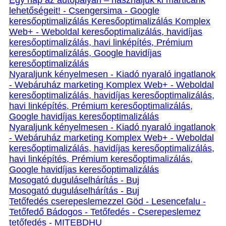
Egy nap az autópályán – használjuk ki márticánk
lehetőségeit! - Csengersima - Google
keresőoptimalizálás Keresőoptimalizálás Komplex
Web+ - Weboldal keresőoptimalizálás, havidíjas
keresőoptimalizálás, havi linképítés, Prémium
keresőoptimalizálás, Google havidíjas
keresőoptimalizálás
Nyaraljunk kényelmesen - Kiadó nyaraló ingatlanok
- Webáruház marketing Komplex Web+ - Weboldal
keresőoptimalizálás, havidíjas keresőoptimalizálás,
havi linképítés, Prémium keresőoptimalizálás,
Google havidíjas keresőoptimalizálás
Nyaraljunk kényelmesen - Kiadó nyaraló ingatlanok
- Webáruház marketing Komplex Web+ - Weboldal
keresőoptimalizálás, havidíjas keresőoptimalizálás,
havi linképítés, Prémium keresőoptimalizálás,
Google havidíjas keresőoptimalizálás
Mosogató duguláselhárítás - Buj
Mosogató duguláselhárítás - Buj
Tetőfedés cserepeslemezzel Göd - Lesencefalu -
Tetőfedő Bádogos - Tetőfedés - Cserepeslemez
tetőfedés - MITEBDHU