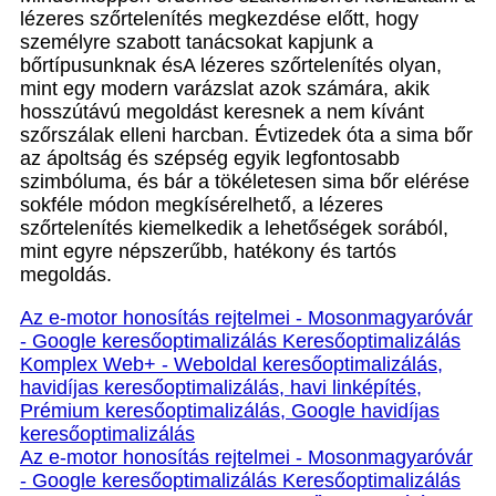
lézeres szőrtelenítés megkezdése előtt, hogy
személyre szabott tanácsokat kapjunk a
bőrtípusunknak ésA lézeres szőrtelenítés olyan,
mint egy modern varázslat azok számára, akik
hosszútávú megoldást keresnek a nem kívánt
szőrszálak elleni harcban. Évtizedek óta a sima bőr
az ápoltság és szépség egyik legfontosabb
szimbóluma, és bár a tökéletesen sima bőr elérése
sokféle módon megkísérelhető, a lézeres
szőrtelenítés kiemelkedik a lehetőségek sorából,
mint egyre népszerűbb, hatékony és tartós
megoldás.
Az e-motor honosítás rejtelmei - Mosonmagyaróvár
- Google keresőoptimalizálás Keresőoptimalizálás
Komplex Web+ - Weboldal keresőoptimalizálás,
havidíjas keresőoptimalizálás, havi linképítés,
Prémium keresőoptimalizálás, Google havidíjas
keresőoptimalizálás
Az e-motor honosítás rejtelmei - Mosonmagyaróvár
- Google keresőoptimalizálás Keresőoptimalizálás