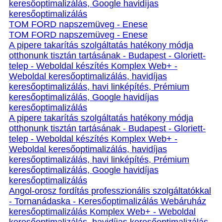
keresőoptimalizálás, Google havidíjas
keresőoptimalizálás
TOM FORD napszemüveg - Enese
TOM FORD napszemüveg - Enese
A pipere takarítás szolgáltatás hatékony módja
otthonunk tisztán tartásának - Budapest - Gloriett-
telep - Weboldal készítés Komplex Web+ -
Weboldal keresőoptimalizálás, havidíjas
keresőoptimalizálás, havi linképítés, Prémium
keresőoptimalizálás, Google havidíjas
keresőoptimalizálás
A pipere takarítás szolgáltatás hatékony módja
otthonunk tisztán tartásának - Budapest - Gloriett-
telep - Weboldal készítés Komplex Web+ -
Weboldal keresőoptimalizálás, havidíjas
keresőoptimalizálás, havi linképítés, Prémium
keresőoptimalizálás, Google havidíjas
keresőoptimalizálás
Angol-orosz fordítás professzionális szolgáltatókkal
- Tornanádaska - Keresőoptimalizálás Webáruház
keresőoptimalizálás Komplex Web+ - Weboldal