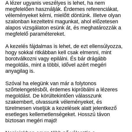
A lézer ugyanis veszélyes is lehet, ha nem
megfelelően használják. Érdemes referenciákat,
véleményeket kérni, mielőtt döntünk. Illetve olyan
szalonban kezeltetni magunkat, ahol előzetesen
alapos vizsgálaton esünk át, és meghatározzák a
megfelelő paramétereket.
A kezelés fájdalmas is lehet, de ezt ellensúlyozza,
hogy sokkal ritkábban kell csak elmenni, mint
borotválkozni vagy epilálni. És bár drágább
megoldás, mint a többi, idővel azért megéri
anyagilag is.
Szóval ha elegünk van már a folytonos
szőrtelengetésből, érdemes kipróbálni a lézeres
megoldást. De körültekintően válasszunk
szakembert, olvassunk véleményeket, és
türelmesen viseljük a kezelések alatt jelentkező
esetleges kellemetlenségeket. Hosszú távon
biztosan megéri majd!