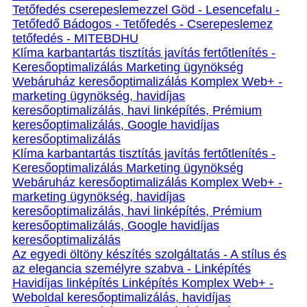
Tetőfedés cserepeslemezzel Göd - Lesencefalu -
Tetőfedő Bádogos - Tetőfedés - Cserepeslemez
tetőfedés - MITEBDHU
Klíma karbantartás tisztítás javítás fertőtlenítés -
Keresőoptimalizálás Marketing ügynökség
Webáruház keresőoptimalizálás Komplex Web+ -
marketing ügynökség, havidíjas
keresőoptimalizálás, havi linképítés, Prémium
keresőoptimalizálás, Google havidíjas
keresőoptimalizálás
Klíma karbantartás tisztítás javítás fertőtlenítés -
Keresőoptimalizálás Marketing ügynökség
Webáruház keresőoptimalizálás Komplex Web+ -
marketing ügynökség, havidíjas
keresőoptimalizálás, havi linképítés, Prémium
keresőoptimalizálás, Google havidíjas
keresőoptimalizálás
Az egyedi öltöny készítés szolgáltatás - A stílus és
az elegancia személyre szabva - Linképítés
Havidíjas linképítés Linképítés Komplex Web+ -
Weboldal keresőoptimalizálás, havidíjas