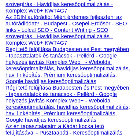
szövegírás - Havidíjas keresőoptimalizálás -
Komplex Web+ KWT4G7
Az 2DIN autórádió: Miért érdemes fejleszteni az
autórádiódat? - Budapest - Csepel-Erdősor - SEO
links - Lolcal SEO - Content Writing - SEO
szövegírás - Havidíjas keresőoptimalizálás -
Komplex Web+ KWT4G7
Régi tető felújítása Budapesten és Pest megyében
- tapasztalatok és tanácsok - Pellérd - Google
helyezés javítás Komplex Web+ - Weboldal
keresőoptimalizálás, havidíjas keresőoptimalizálás,
havi linképítés, Prémium keresőoptimalizálás,
Google havidíjas keresőoptimalizálás
Régi tető felújítása Budapesten és Pest megyében
- tapasztalatok és tanácsok - Pellérd - Google
helyezés javítás Komplex Web+ - Weboldal
keresőoptimalizálás, havidíjas keresőoptimalizálás,
havi linképítés, Prémium keresőoptimalizálás,
Google havidíjas keresőoptimalizálás
Az én tapasztalataim a Kádár kocka tető
felújításával - Pusztaapáti - Keresőoptimalizálás