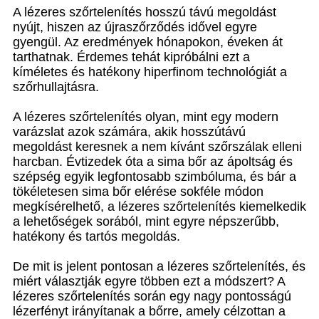
A lézeres szőrtelenítés hosszú távú megoldást
nyújt, hiszen az újraszőrződés idővel egyre
gyengül. Az eredmények hónapokon, éveken át
tarthatnak. Érdemes tehát kipróbálni ezt a
kíméletes és hatékony hiperfinom technológiát a
szőrhullajtásra.
A lézeres szőrtelenítés olyan, mint egy modern
varázslat azok számára, akik hosszútávú
megoldást keresnek a nem kívánt szőrszálak elleni
harcban. Évtizedek óta a sima bőr az ápoltság és
szépség egyik legfontosabb szimbóluma, és bár a
tökéletesen sima bőr elérése sokféle módon
megkísérelhető, a lézeres szőrtelenítés kiemelkedik
a lehetőségek sorából, mint egyre népszerűbb,
hatékony és tartós megoldás.
De mit is jelent pontosan a lézeres szőrtelenítés, és
miért választják egyre többen ezt a módszert? A
lézeres szőrtelenítés során egy nagy pontosságú
lézerfényt irányítanak a bőrre, amely célzottan a