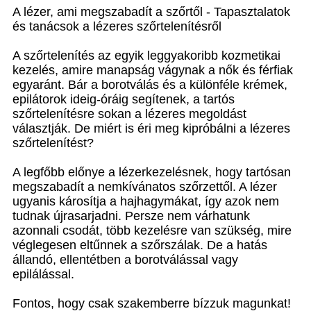
A lézer, ami megszabadít a szőrtől - Tapasztalatok
és tanácsok a lézeres szőrtelenítésről
A szőrtelenítés az egyik leggyakoribb kozmetikai
kezelés, amire manapság vágynak a nők és férfiak
egyaránt. Bár a borotválás és a különféle krémek,
epilátorok ideig-óráig segítenek, a tartós
szőrtelenítésre sokan a lézeres megoldást
választják. De miért is éri meg kipróbálni a lézeres
szőrtelenítést?
A legfőbb előnye a lézerkezelésnek, hogy tartósan
megszabadít a nemkívánatos szőrzettől. A lézer
ugyanis károsítja a hajhagymákat, így azok nem
tudnak újrasarjadni. Persze nem várhatunk
azonnali csodát, több kezelésre van szükség, mire
véglegesen eltűnnek a szőrszálak. De a hatás
állandó, ellentétben a borotválással vagy
epilálással.
Fontos, hogy csak szakemberre bízzuk magunkat!