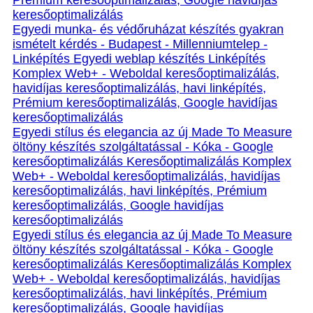
Prémium keresőoptimalizálás, Google havidíjas
keresőoptimalizálás
Egyedi munka- és védőruházat készítés gyakran
ismételt kérdés - Budapest - Millenniumtelep -
Linképítés Egyedi weblap készítés Linképítés
Komplex Web+ - Weboldal keresőoptimalizálás,
havidíjas keresőoptimalizálás, havi linképítés,
Prémium keresőoptimalizálás, Google havidíjas
keresőoptimalizálás
Egyedi stílus és elegancia az új Made To Measure
öltöny készítés szolgáltatással - Kóka - Google
keresőoptimalizálás Keresőoptimalizálás Komplex
Web+ - Weboldal keresőoptimalizálás, havidíjas
keresőoptimalizálás, havi linképítés, Prémium
keresőoptimalizálás, Google havidíjas
keresőoptimalizálás
Egyedi stílus és elegancia az új Made To Measure
öltöny készítés szolgáltatással - Kóka - Google
keresőoptimalizálás Keresőoptimalizálás Komplex
Web+ - Weboldal keresőoptimalizálás, havidíjas
keresőoptimalizálás, havi linképítés, Prémium
keresőoptimalizálás, Google havidíjas